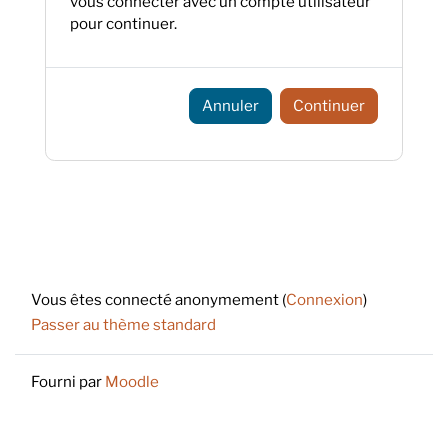
vous connecter avec un compte utilisateur
pour continuer.
Annuler
Continuer
Footer
Vous êtes connecté anonymement (
Connexion
)
Passer au thème standard
Fourni par
Moodle